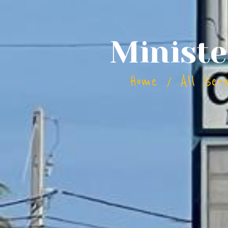
Ministe
Home
All Serv