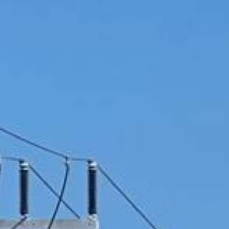
FAMILIARES
EDIFICANDO EL
TABERNÁCULO
MENBRECIA Y
RENOVACION
CONTÁCTANOS