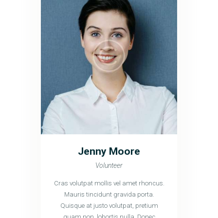
Jenny Moore
Volunteer
Cras volutpat mollis vel amet rhoncus.
Mauris tincidunt gravida porta.
Quisque at justo volutpat, pretium
quam non, lobortis nulla. Donec