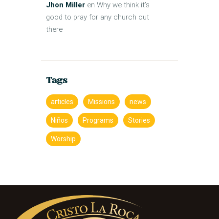
Jhon Miller
en
Why we think it’s
good to pray for any church out
there
Tags
articles
Missions
news
Niños
Programs
Stories
Worship