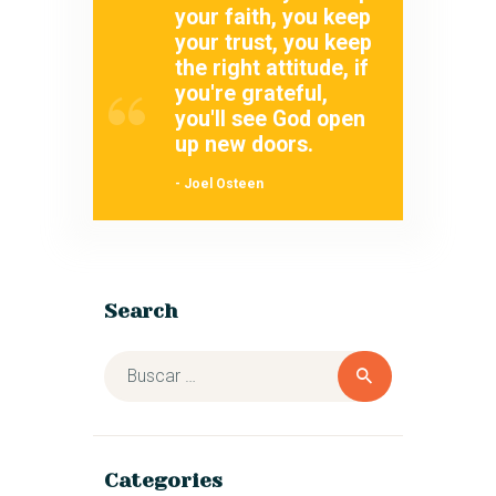
your faith, you keep
your trust, you keep
the right attitude, if
you're grateful,
you'll see God open
up new doors.
- Joel Osteen
Search
Categories