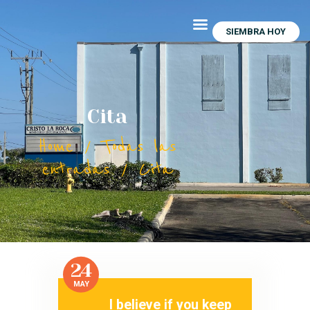
INICIO
SIEMBRA HOY
NOSOTROS
MINISTERIOS
DESCARGAS MEMBRESIA
Cita
EVENTOS
DISCIPULADO
Home
Todas las
GALERIA
entradas
Cita
GRUPOS FAMILIARES
EDIFICANDO EL
TABERNÁCULO
MENBRECIA Y
RENOVACION
24
CONTÁCTANOS
MAY
I believe if you keep